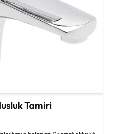
usluk Tamiri
ister banyo bataryası Diyarbakır Musluk