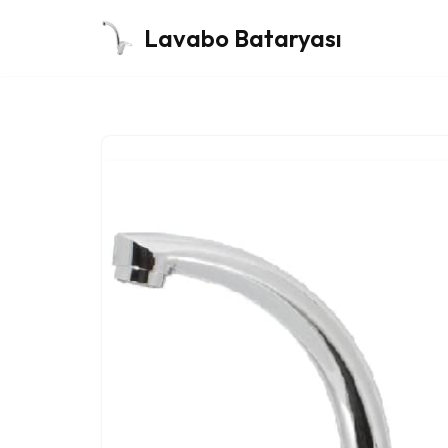
Lavabo Bataryası
İçeriğe
geç