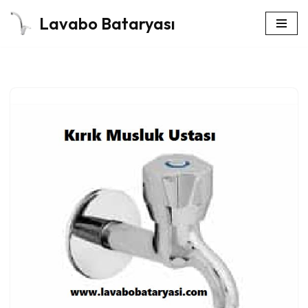
Lavabo Bataryası
İçeriğe
geç