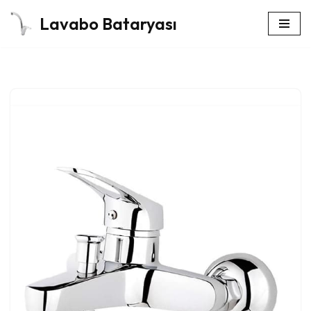
Lavabo Bataryası
İçeriğe
geç