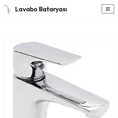
Lavabo Bataryası
İçeriğe
geç