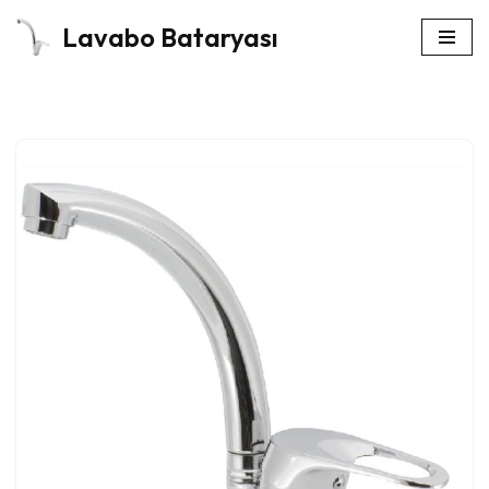
Lavabo Bataryası
İçeriğe
geç