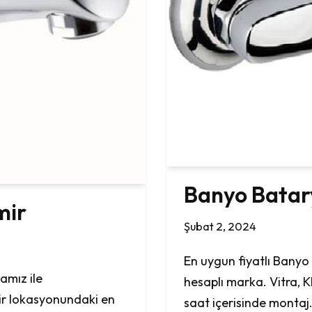
Banyo Batary
mir
Şubat 2, 2024
En uygun fiyatlı Banyo
tamız ile
hesaplı marka. Vitra, K
mir lokasyonundaki en
saat içerisinde monta