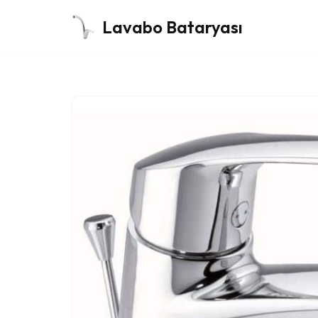
Lavabo Bataryası
İçeriğe
geç