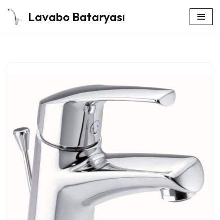
Lavabo Bataryası
İçeriğe
geç